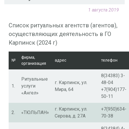
1 августа 2019
Список ритуальных агентств (агентов),
осуществляющих деятельность в ГО
Карпинск (2024 г)
фирма,
№
адрес
телефон
организация
8(34383) 3-
Ритуальные
г. Карпинск, ул.
48-04
1.
услуги
Мира, 64
+7(904)177-
«Ангел»
50-11
г. Карпинск, ул.
+7(950)634-
2.
«ТЮЛЬПАН»
Серова, д. 27А
70-38
8(34384) 4-