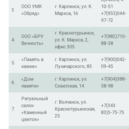
ООО УМК
г. Карпинск, ул. К.
10-51
3.
«Обряд»
Маркса, 16
+7(953)044-
97-72
г. Краснотурьинск,
ООО «БРУ
+7(982)710-
4.
ул. К. Маркса, 2,
Вечность»
88-38
офис 305
«Память в
г. Карпинск, ул.
+7(900)042-
5.
камне»
Луначарского, 85
09-45
«Дом
г. Карпинск, ул.
+7(904)388-
6.
памяти»
Советская, 14
58-98
Ритуальный
г. Волчанск, ул.
салон
+7(343
7.
Краснотурьинская,
«Каменный
83)5-75-75
25
цветок»