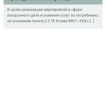
В целях реализации мероприятий в сфере
Отчество:
похоронного дела и оказания услуг по погребению,
на основании пункта 2.3.18 Устава МКУ «УКХ» […]
дата рождения:
.
.
дата смерти:
.
.